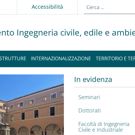
Accessibilità
nto Ingegneria civile, edile e ambi
STRUTTURE
INTERNAZIONALIZZAZIONE
TERRITORIO E TE
eria civile, edile e
o del DICEA
In evidenza
Seminari
Dottorati
Facoltà di Ingegneria
Civile e Industriale