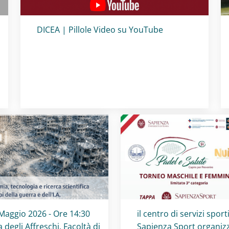
Titolo card
:
DICEA | Pillole Video su YouTube
olo card
:
Titolo card
:
Maggio 2026 - Ore 14:30
il centro di servizi sporti
a degli Affreschi, Facoltà di
Sapienza Sport organizz