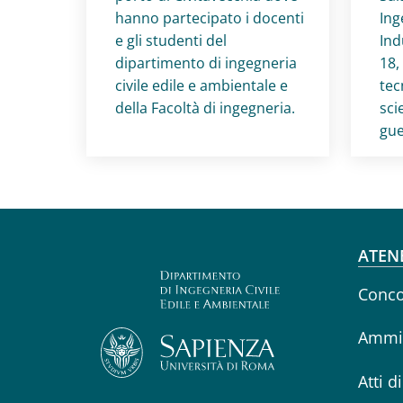
hanno partecipato i docenti
Ing
e gli studenti del
Ind
dipartimento di ingegneria
18,
civile edile e ambientale e
tec
della Facoltà di ingegneria.
sci
gue
Fo
ATEN
Conco
Ammin
Atti d