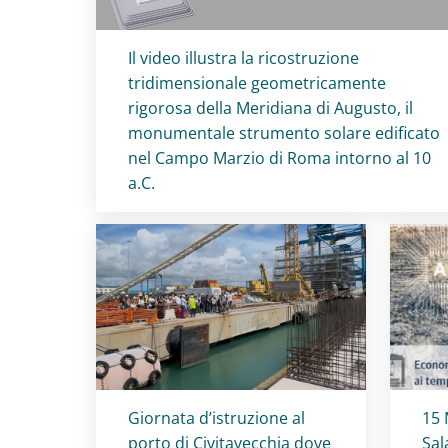
Titolo card
:
Il video illustra la ricostruzione
tridimensionale geometricamente
rigorosa della Meridiana di Augusto, il
monumentale strumento solare edificato
nel Campo Marzio di Roma intorno al 10
a.C.
Titolo card
:
Tit
Giornata d’istruzione al
15 
porto di Civitavecchia dove
Sal