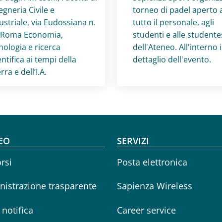
egneria Civile e
torneo di padel aperto 
ustriale, via Eudossiana n.
tutto il personale, agli
 Roma Economia,
studenti e alle student
nologia e ricerca
dell'Ateneo. All'interno i
entifica ai tempi della
dettaglio dell'evento.
rra e dell’I.A.
oter menu
EO
SERVIZI
rsi
Posta elettronica
istrazione trasparente
Sapienza Wireless
i notifica
Career service