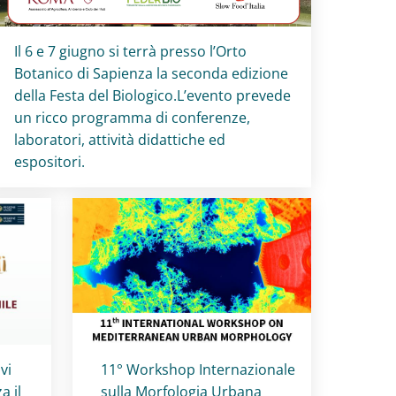
Titolo card
:
Il 6 e 7 giugno si terrà presso l’Orto
Botanico di Sapienza la seconda edizione
della Festa del Biologico.L’evento prevede
un ricco programma di conferenze,
laboratori, attività didattiche ed
espositori.
Titolo card
:
vi
11° Workshop Internazionale
a il
sulla Morfologia Urbana