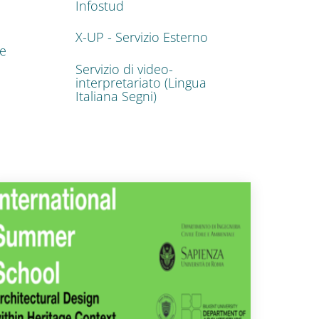
Infostud
X-UP - Servizio Esterno
ze
Servizio di video-
interpretariato (Lingua
Italiana Segni)