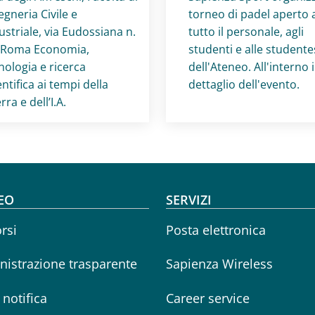
egneria Civile e
torneo di padel aperto 
ustriale, via Eudossiana n.
tutto il personale, agli
 Roma Economia,
studenti e alle student
nologia e ricerca
dell'Ateneo. All'interno i
entifica ai tempi della
dettaglio dell'evento.
rra e dell’I.A.
oter menu
EO
SERVIZI
rsi
Posta elettronica
istrazione trasparente
Sapienza Wireless
i notifica
Career service