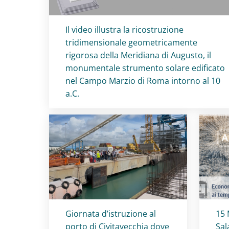
Titolo card
:
Il video illustra la ricostruzione
tridimensionale geometricamente
rigorosa della Meridiana di Augusto, il
monumentale strumento solare edificato
nel Campo Marzio di Roma intorno al 10
a.C.
Titolo card
:
Tit
Giornata d’istruzione al
15 
porto di Civitavecchia dove
Sal