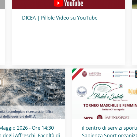
Titolo card
:
DICEA | Pillole Video su YouTube
olo card
:
Titolo card
:
Maggio 2026 - Ore 14:30
il centro di servizi sporti
a degli Affreschi, Facoltà di
Sapienza Sport organizz