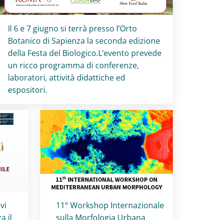
Titolo card
:
Il 6 e 7 giugno si terrà presso l’Orto
Botanico di Sapienza la seconda edizione
della Festa del Biologico.L’evento prevede
un ricco programma di conferenze,
laboratori, attività didattiche ed
espositori.
Titolo card
:
vi
11° Workshop Internazionale
a il
sulla Morfologia Urbana