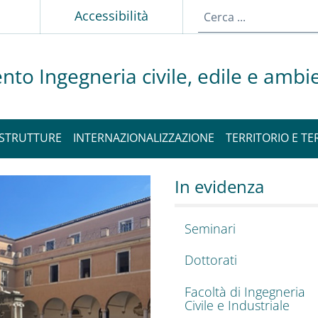
Accessibilità
nto Ingegneria civile, edile e ambi
STRUTTURE
INTERNAZIONALIZZAZIONE
TERRITORIO E TE
eria civile, edile e
o del DICEA
In evidenza
Seminari
Dottorati
Facoltà di Ingegneria
Civile e Industriale