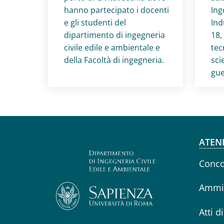
hanno partecipato i docenti
Ing
e gli studenti del
Ind
dipartimento di ingegneria
18,
civile edile e ambientale e
tec
della Facoltà di ingegneria.
sci
gue
Fo
ATEN
Conco
Ammin
Atti d