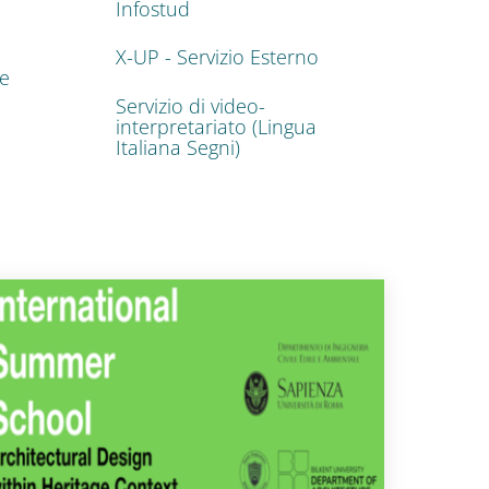
Infostud
X-UP - Servizio Esterno
ze
Servizio di video-
interpretariato (Lingua
Italiana Segni)