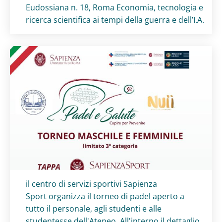
Eudossiana n. 18, Roma Economia, tecnologia e
ricerca scientifica ai tempi della guerra e dell’I.A.
Titolo card
:
il centro di servizi sportivi Sapienza
Sport organizza il torneo di padel aperto a
tutto il personale, agli studenti e alle
studentesse dell'Ateneo. All'interno il dettaglio