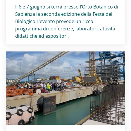
Titolo card
:
Il 6 e 7 giugno si terrà presso l’Orto Botanico di
Sapienza la seconda edizione della Festa del
Biologico.L’evento prevede un ricco
programma di conferenze, laboratori, attività
didattiche ed espositori.