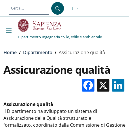
Salta al contenuto principale
Skip to footer content
IT
SELETTORE LINGUA: CURREN
Dipartimento Ingegneria civile, edile e ambientale
Briciole di pane
Home
/
Dipartimento
/
Assicurazione qualità
Assicurazione qualità
Facebo
X
Assicurazione qualità
Il Dipartimento ha sviluppato un sistema di
Assicurazione della Qualità strutturato e
formalizzato, coordinato dalla Commissione di Gestione