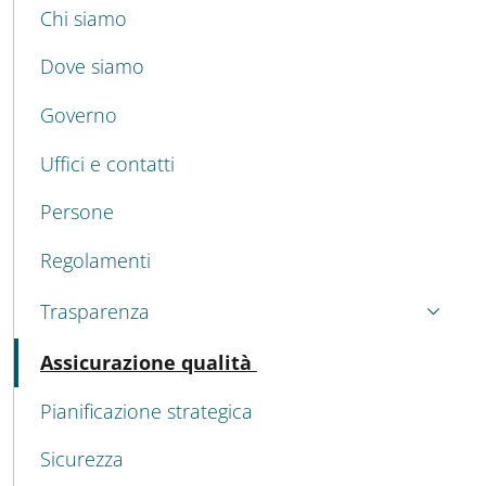
MENU CEV SECOND NAVIGATION
Chi siamo
Dove siamo
Governo
Uffici e contatti
Persone
Regolamenti
Trasparenza
Attivo
Assicurazione qualità
Pianificazione strategica
Sicurezza