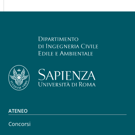
Footer menu
ATENEO
Concorsi