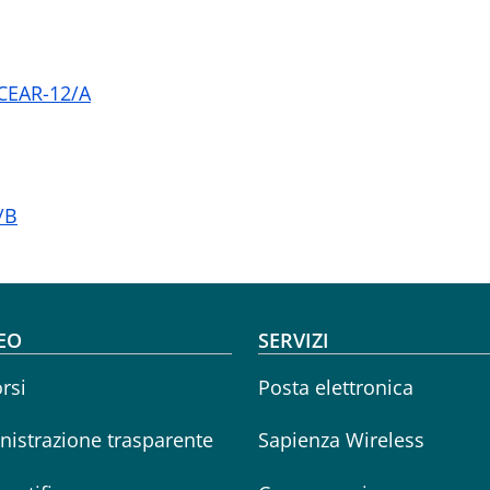
 CEAR-12/A
/B
oter menu
EO
SERVIZI
rsi
Posta elettronica
istrazione trasparente
Sapienza Wireless