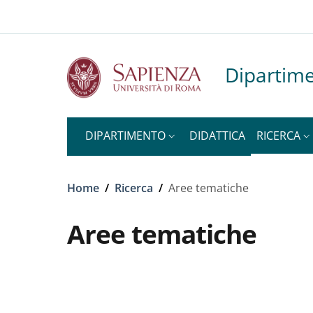
Slim top
Salta al contenuto principale
Skip to footer content
Dipartime
DIPARTIMENTO
DIDATTICA
RICERCA
Briciole di pane
Home
/
Ricerca
/
Aree tematiche
Aree tematiche