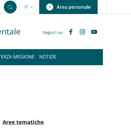
Area personale
IT
SELETTORE LINGUA: CURRENT LANGUAGE
entale
Facebook
Instagram
YouTube
Seguici su
TERZA MISSIONE
NOTIZIE
nkedIn
ENU CEV SECOND NAVIGATION
Attivo
Aree tematiche