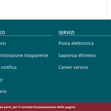
oter menu
EO
SERVIZI
rsi
Posta elettronica
istrazione trasparente
Sapienza Wireless
i notifica
Career service
cy
rio
erze parti, per il corretto funzionamento delle pagine