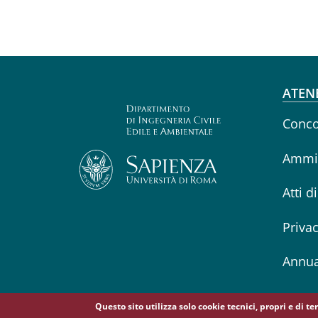
Fo
ATEN
Conco
Ammin
Atti d
Priva
Annua
Questo sito utilizza solo cookie tecnici, propri e di t