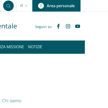
Area personale
IT
SELETTORE LINGUA: CURRENT LANGUAGE
entale
Facebook
Instagram
YouTube
Seguici su
RZA MISSIONE
NOTIZIE
nkedIn
ENU CEV SECOND NAVIGATION
Chi siamo