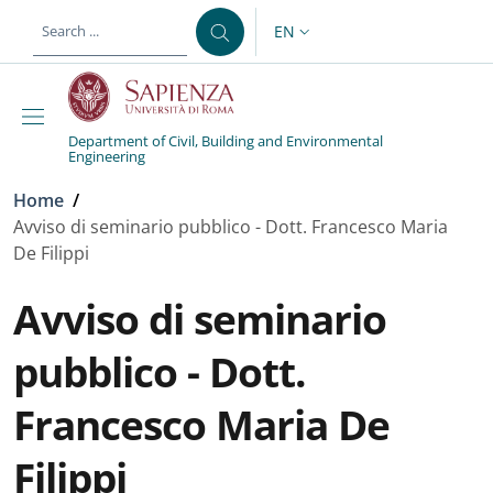
Skip to main content
Skip to footer content
EN
LANGUAGE SWITCHER: CURR
Department of Civil, Building and Environmental
Engineering
Breadcrumb
Home
/
Avviso di seminario pubblico - Dott. Francesco Maria
De Filippi
Avviso di seminario
pubblico - Dott.
Francesco Maria De
Filippi