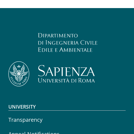
Footer menu
UNIVERSITY
Transparency