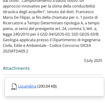
dal titolo: "Campionamento a basso flusso: un
approccio innovativo per la stima della conducibilità
idraulica degli acquiferi", tenuto dal dott. Francesco
Maria De Filippi, ai fini della chiamata per n. 1 posto di
Ricercatore a Tempo Determinato tipologia A, a tempo
pieno, ai sensi del previgente art. 24, comma 3, lett. a,
legge 240/2010 per il GSD 04/GEOS-03, SSD GEOS-03/B
Geologia applicata presso il Dipartimento di Ingegneria
Civile, Edile e Ambientale - Codice Concorso DICEA
2025RTDA09.2
Data notizi
3 July 2025
Attachments
Locandina
(200.04 KB)