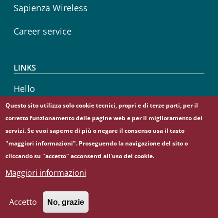
Sapienza Wireless
Career service
LINKS
Hello
Questo sito utilizza solo cookie tecnici, propri e di terze parti, per il
Sapienza Store
corretto funzionamento delle pagine web e per il miglioramento dei
servizi. Se vuoi saperne di più o negare il consenso usa il tasto
"maggiori informazioni". Proseguendo la navigazione del sito o
cliccando su "accetto" acconsenti all'uso dei cookie.
Maggiori informazioni
© Sapienza Università di Roma - Piazzale Aldo Moro 5,
00185 Roma - (+39) 06 49911 - C.F.: 80209930587 - P. Iva:
02133771002
Accetto
No, grazie