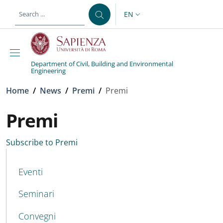
Skip to main content
Skip to footer content
EN
LANGUAGE SWITCHER: CURR
Department of Civil, Building and Environmental
Engineering
Breadcrumb
Home
/
News
/
Premi
/
Premi
Premi
Subscribe to Premi
MENU CEV SECOND NAVIGATION
Eventi
Seminari
Convegni