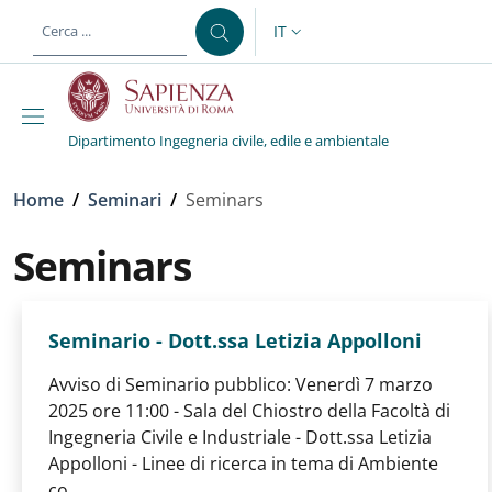
Salta al contenuto principale
Skip to footer content
IT
SELETTORE LINGUA: CURREN
Dipartimento Ingegneria civile, edile e ambientale
Briciole di pane
Home
/
Seminari
/
Seminars
Seminars
Seminario - Dott.ssa Letizia Appolloni
Avviso di Seminario pubblico: Venerdì 7 marzo
2025 ore 11:00 - Sala del Chiostro della Facoltà di
Ingegneria Civile e Industriale - Dott.ssa Letizia
Appolloni - Linee di ricerca in tema di Ambiente
co...