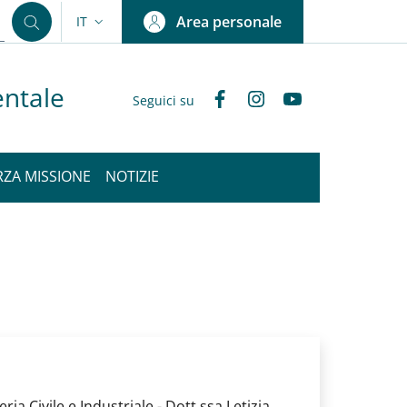
Area personale
IT
SELETTORE LINGUA: CURRENT LANGUAGE
entale
Facebook
Instagram
YouTube
Seguici su
RZA MISSIONE
NOTIZIE
a Civile e Industriale - Dott.ssa Letizia