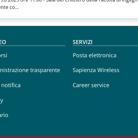
nte co...
oter menu
EO
SERVIZI
rsi
Posta elettronica
istrazione trasparente
Sapienza Wireless
i notifica
Career service
cy
rio