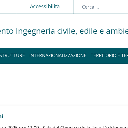
Accessibilità
nto Ingegneria civile, edile e ambi
STRUTTURE
INTERNAZIONALIZZAZIONE
TERRITORIO E TE
ni
 2025 ore 11:00 - Sala del Chiostro della Facoltà di Ingegneri