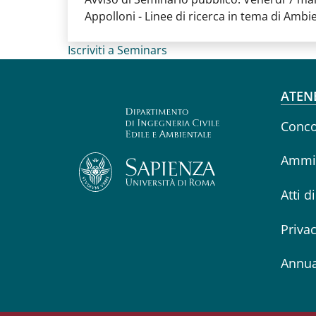
Appolloni - Linee di ricerca in tema di Ambie
Iscriviti a Seminars
Fo
ATEN
Conco
Ammin
Atti d
Priva
Annua