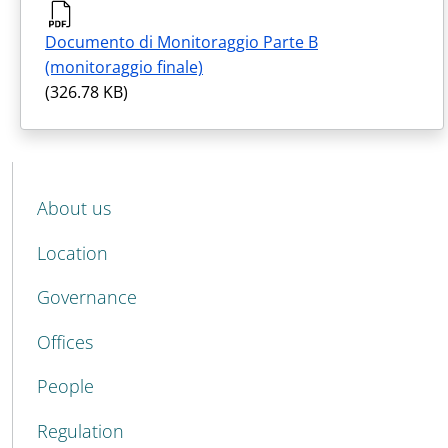
Documento di Monitoraggio Parte B
(monitoraggio finale)
(326.78 KB)
MENU CEV SECOND NAVIGATION
About us
Location
Governance
Offices
People
Regulation