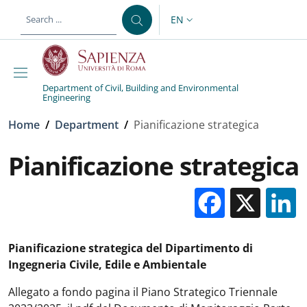
Skip to main content
Skip to footer content
EN
LANGUAGE SWITCHER: CURR
Department of Civil, Building and Environmental
Engineering
Breadcrumb
Home
/
Department
/
Pianificazione strategica
Pianificazione strategica
Facebo
X
Pianificazione strategica del Dipartimento di
Ingegneria Civile, Edile e Ambientale
Allegato a fondo pagina il Piano Strategico Triennale