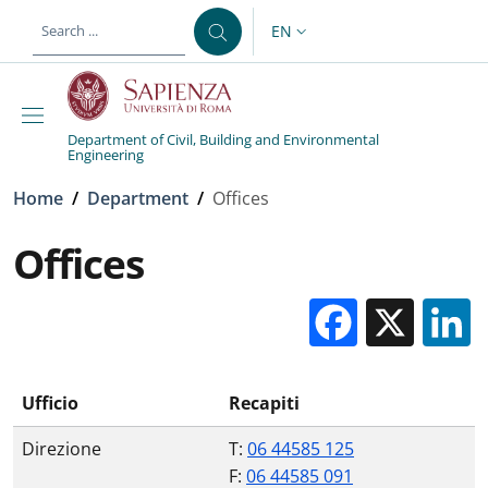
Skip to main content
Skip to footer content
EN
LANGUAGE SWITCHER: CURR
Department of Civil, Building and Environmental
Engineering
Breadcrumb
Home
/
Department
/
Offices
Offices
Facebo
X
Ufficio
Recapiti
Direzione
T:
06 44585 125
F:
06 44585 091