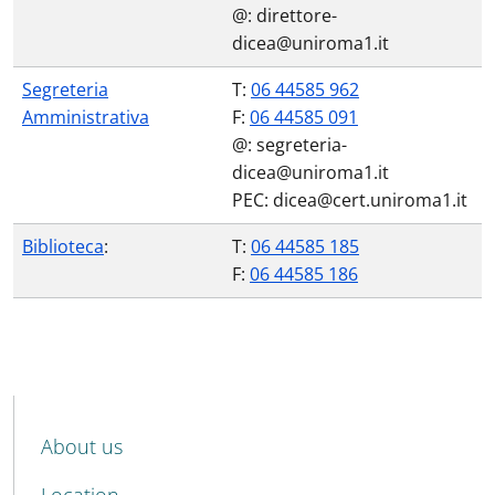
@: direttore-
dicea@uniroma1.it
Segreteria
T:
06 44585 962
Amministrativa
F:
06 44585 091
@: segreteria-
dicea@uniroma1.it
PEC: dicea@cert.uniroma1.it
Biblioteca
:
T:
06 44585 185
F:
06 44585 186
MENU CEV SECOND NAVIGATION
About us