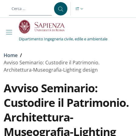
Salta al contenuto principale
Skip to footer content
IT
SELETTORE LINGUA: CURREN
Dipartimento Ingegneria civile, edile e ambientale
Briciole di pane
Home
/
Avviso Seminario: Custodire il Patrimonio.
Architettura-Museografia-Lighting design
Avviso Seminario:
Custodire il Patrimonio.
Architettura-
Museografia-Lighting