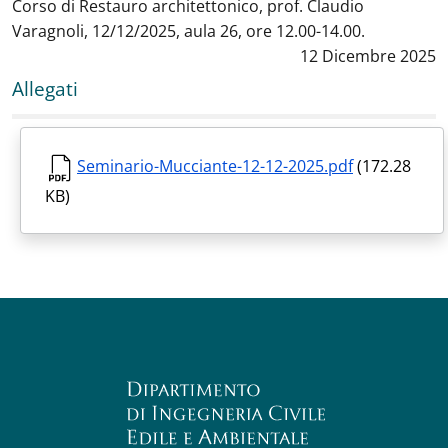
Corso di Restauro architettonico, prof. Claudio
Varagnoli, 12/12/2025, aula 26, ore 12.00-14.00.
Data notizia
:
12 Dicembre 2025
Allegati
Seminario-Mucciante-12-12-2025.pdf
(172.28
KB)