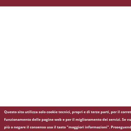
Questo sito utilizza solo cookie tecnici, propri e di terze parti, per il corre
funzionamento delle pagine web e per il miglioramento dei servizi. Se vu
più o negare il consenso usa il tasto "maggiori informazioni". Proseguen