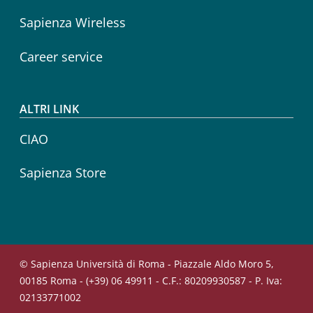
Sapienza Wireless
Career service
ALTRI LINK
CIAO
Sapienza Store
© Sapienza Università di Roma - Piazzale Aldo Moro 5,
00185 Roma - (+39) 06 49911 - C.F.: 80209930587 - P. Iva:
02133771002