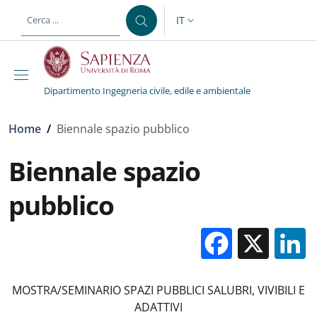
Salta al contenuto principale
Skip to footer content
IT
SELETTORE LINGUA: CURREN
Dipartimento Ingegneria civile, edile e ambientale
Briciole di pane
Home
/
Biennale spazio pubblico
Biennale spazio
pubblico
Facebo
X
MOSTRA/SEMINARIO SPAZI PUBBLICI SALUBRI, VIVIBILI E
ADATTIVI