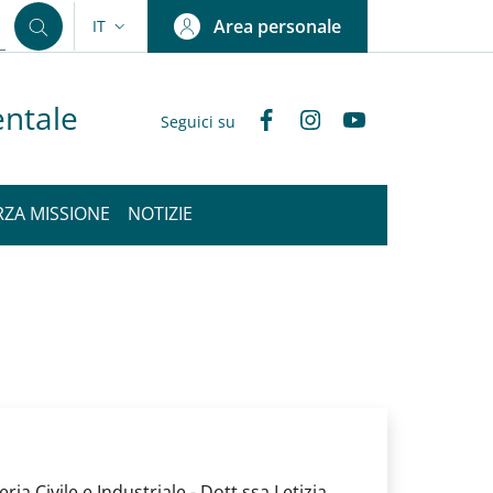
Area personale
IT
SELETTORE LINGUA: CURRENT LANGUAGE
entale
Facebook
Instagram
YouTube
Seguici su
RZA MISSIONE
NOTIZIE
a Civile e Industriale - Dott.ssa Letizia