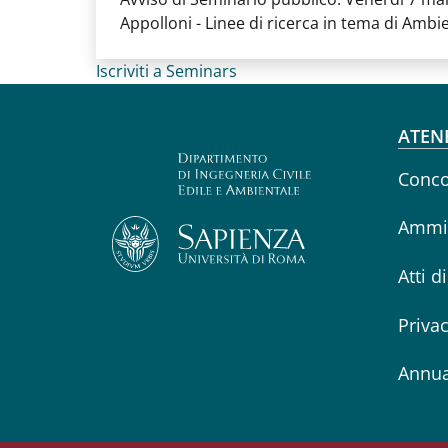
Appolloni - Linee di ricerca in tema di Ambie
Iscriviti a Seminars
Fo
ATEN
Conco
Ammin
Atti d
Priva
Annua