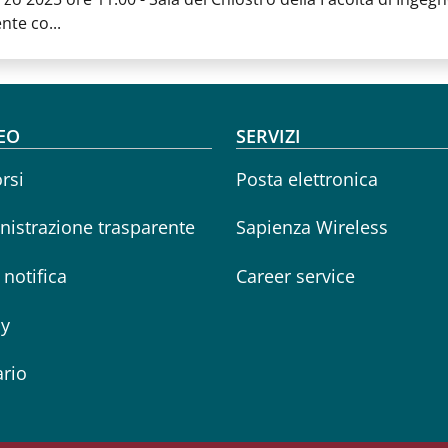
nte co...
oter menu
EO
SERVIZI
rsi
Posta elettronica
istrazione trasparente
Sapienza Wireless
i notifica
Career service
cy
rio