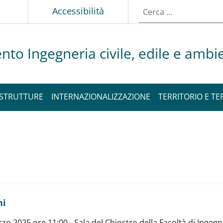
Accessibilità
nto Ingegneria civile, edile e ambi
STRUTTURE
INTERNAZIONALIZZAZIONE
TERRITORIO E TE
ni
 2025 ore 11:00 - Sala del Chiostro della Facoltà di Ingegneri