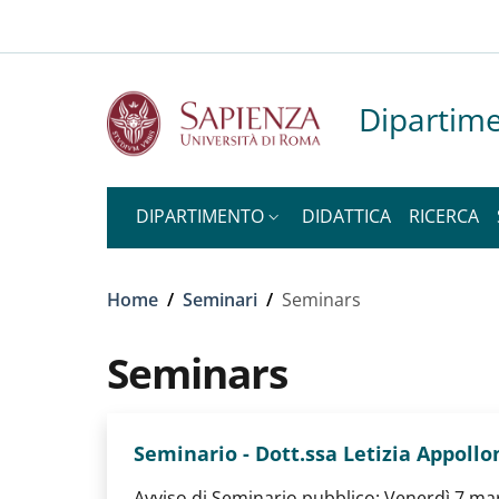
Slim top
Salta al contenuto principale
Skip to footer content
Dipartime
DIPARTIMENTO
DIDATTICA
RICERCA
Briciole di pane
Home
/
Seminari
/
Seminars
Seminars
Seminario - Dott.ssa Letizia Appollo
Avviso di Seminario pubblico: Venerdì 7 marzo