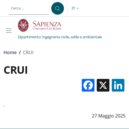
Salta al contenuto principale
Skip to footer content
IT
SELETTORE LINGUA: CURREN
Dipartimento Ingegneria civile, edile e ambientale
Briciole di pane
Home
/
CRUI
CRUI
Facebo
X
.
Data notizia
:
27 Maggio 2025