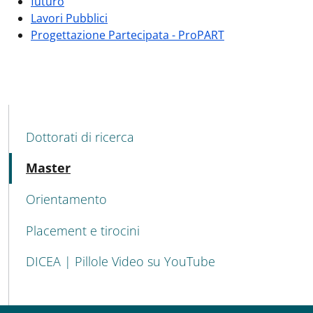
futuro
Lavori Pubblici
Progettazione Partecipata - ProPART
MENU CEV SECOND NAVIGATION
Dottorati di ricerca
Attivo
Master
Orientamento
Placement e tirocini
DICEA | Pillole Video su YouTube