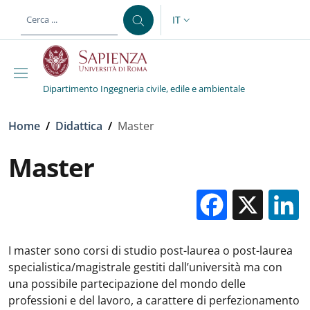
Salta al contenuto principale
Skip to footer content
IT
SELETTORE LINGUA: CURREN
Dipartimento Ingegneria civile, edile e ambientale
Briciole di pane
Home
/
Didattica
/
Master
Master
Facebo
X
I master sono corsi di studio post-laurea o post-laurea
specialistica/magistrale gestiti dall’università ma con
una possibile partecipazione del mondo delle
professioni e del lavoro, a carattere di perfezionamento