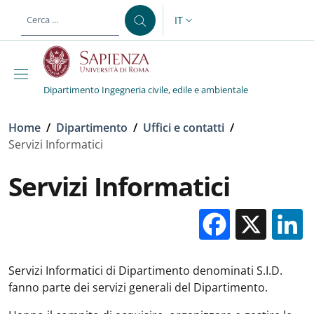
Salta al contenuto principale
Skip to footer content
IT
SELETTORE LINGUA: CURREN
Dipartimento Ingegneria civile, edile e ambientale
Briciole di pane
Home
/
Dipartimento
/
Uffici e contatti
/
Servizi Informatici
Servizi Informatici
Facebo
X
Servizi Informatici di Dipartimento denominati S.I.D.
fanno parte dei servizi generali del Dipartimento.