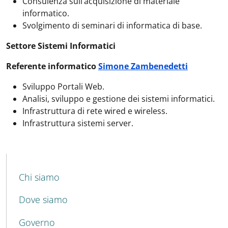
Consulenza sull’acquisizione di materiale
informatico.
Svolgimento di seminari di informatica di base.
Settore Sistemi Informatici
Referente informatico
Simone Zambenedetti
Sviluppo Portali Web.
Analisi, sviluppo e gestione dei sistemi informatici.
Infrastruttura di rete wired e wireless.
Infrastruttura sistemi server.
MENU CEV SECOND NAVIGATION
Chi siamo
Dove siamo
Governo