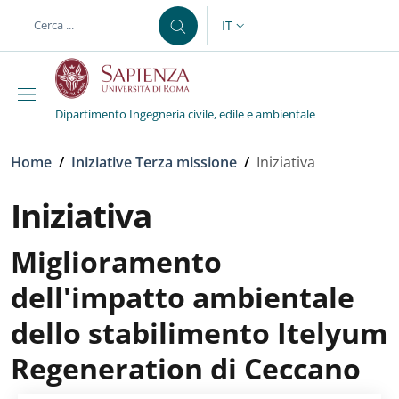
Salta al contenuto principale
Skip to footer content
IT
SELETTORE LINGUA: CURREN
Dipartimento Ingegneria civile, edile e ambientale
Briciole di pane
Home
/
Iniziative Terza missione
/
Iniziativa
Iniziativa
Miglioramento
dell'impatto ambientale
dello stabilimento Itelyum
Regeneration di Ceccano