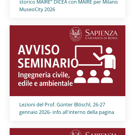
storico MAIRE” DICEA con MAIRE per Milano
MuseoCity 2026
Titolo card
:
Lezioni del Prof. Günter Blöschl, 26-27
gennaio 2026- info all'interno della pagina