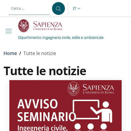
Salta al contenuto principale
Skip to footer content
IT
SELETTORE LINGUA: CURREN
Dipartimento Ingegneria civile, edile e ambientale
Briciole di pane
Home
/
Tutte le notizie
Tutte le notizie