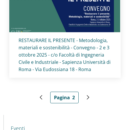
Titolo card
:
RESTAURARE IL PRESENTE - Metodologia,
materiali e sostenibilità - Convegno - 2 e 3
ottobre 2025 - c/o Facoltà di Ingegneria
Civile e Industriale - Sapienza Università di
Roma - Via Eudossiana 18 - Roma
Paginazione
Pagina
2
Pagina precedente
Pagina attuale
Pagina successiva
MENU CEV SECOND NAVIGATION
Eventi